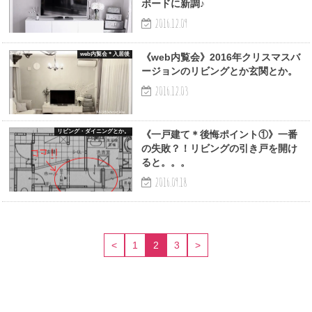
ボードに新調♪
2016.12.09
web内覧会＊入居後
《web内覧会》2016年クリスマスバ
ージョンのリビングとか玄関とか。
2016.12.03
リビング・ダイニングとか。
《一戸建て＊後悔ポイント①》一番
の失敗？！リビングの引き戸を開け
ると。。。
2016.09.18
<
1
2
3
>