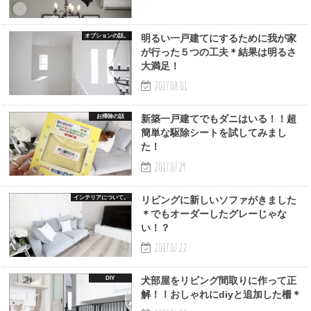
オプションの話。
明るい一戸建てにするために我が家
が行った５つの工夫＊結果は明るさ
大満足！
2017.08.01
お掃除の話
新築一戸建てでもダニはいる！！超
簡単な駆除シートを試してみまし
た！
2017.07.29
インテリアについて。
リビングに新しいソファがきました
＊でもオーダーしたグレーじゃな
い！？
2017.07.22
DIY
犬部屋をリビング間取りに作って正
解！！おしゃれにdiyと追加した柵＊