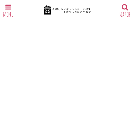
menu
search