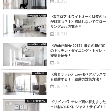
2017.06.08
web内覧会＊入居後
《Dフロア ホワイトオークは髪の毛
が目立つ？！》掃除しないでフロー
リングweb内覧会＊
2017.05.08
web内覧会＊入居後
《Web内覧会 2017》最近の我が家
のキッチン・ダイニング・トイレ・
寝室を紹介＊
2017.03.29
お掃除の話
《窓＆サッシ》Low-Eペアガラスで
も結露する！！結露の対策方法＊
2017.02.28
インテリアについて。
《リビング》テレビ買い替えました
＊18帖のLDKにジャストサイズ！！