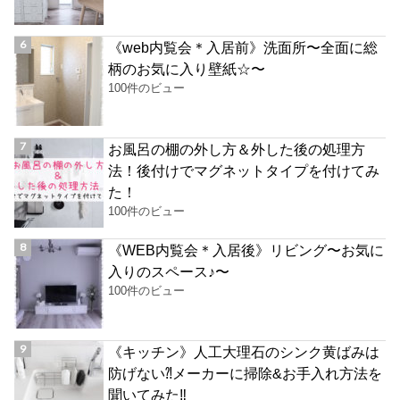
《web内覧会＊入居前》洗面所〜全面に総
柄のお気に入り壁紙☆〜
100件のビュー
お風呂の棚の外し方＆外した後の処理方
法！後付けでマグネットタイプを付けてみ
た！
100件のビュー
《WEB内覧会＊入居後》リビング〜お気に
入りのスペース♪〜
100件のビュー
《キッチン》人工大理石のシンク黄ばみは
防げない⁈メーカーに掃除&お手入れ方法を
聞いてみた‼︎