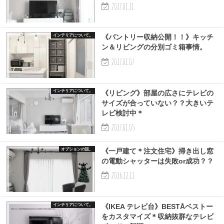
2017.01.11
インテリアについて。
《パントリー収納公開！！》キッチ
ン＆リビングの分別ゴミ箱事情。
2017.01.07
インテリアについて。
《リビング》部屋の広さにテレビの
サイズが合っていない？？大きいテ
レビ検討中＊
2017.01.05
オプションの話。
《一戸建て＊注文住宅》掃き出し窓
の電動シャッターは失敗or成功？？
2016.12.11
インテリアについて。
《IKEA テレビ台》BESTÅベストー
をカスタマイズ＊収納抜群なテレビ