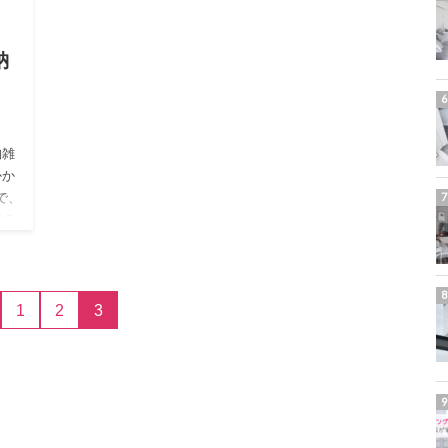
納
納雑
かか
で、
ポチ
1
2
3