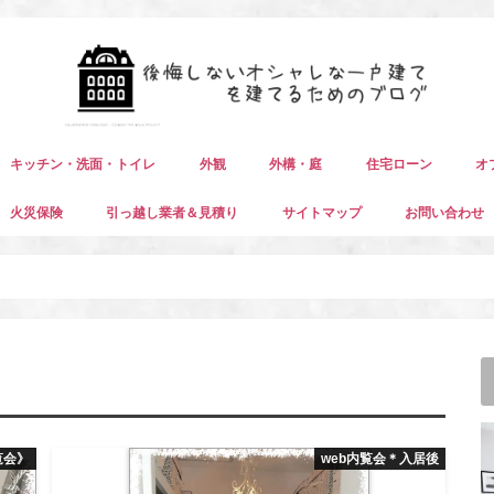
キッチン・洗面・トイレ
外観
外構・庭
住宅ローン
オ
火災保険
引っ越し業者＆見積り
サイトマップ
お問い合わせ
覧会》
web内覧会＊入居後