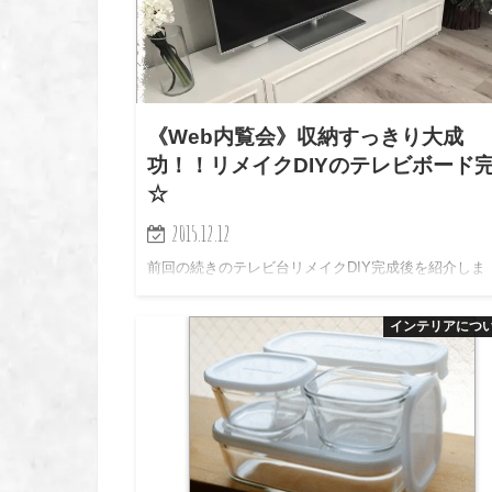
《Web内覧会》収納すっきり大成
功！！リメイクDIYのテレビボード
☆
2015.12.12
前回の続きのテレビ台リメイクDIY完成後を紹介しま
す！！ 最初が配線グチャグチャ過ぎた事もああり、 
りスッキリした感じです☆ DIYの手順と共に紹介しま
インテリアにつ
ー☆