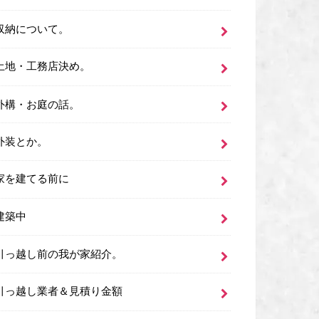
収納について。
土地・工務店決め。
外構・お庭の話。
外装とか。
家を建てる前に
建築中
引っ越し前の我が家紹介。
引っ越し業者＆見積り金額