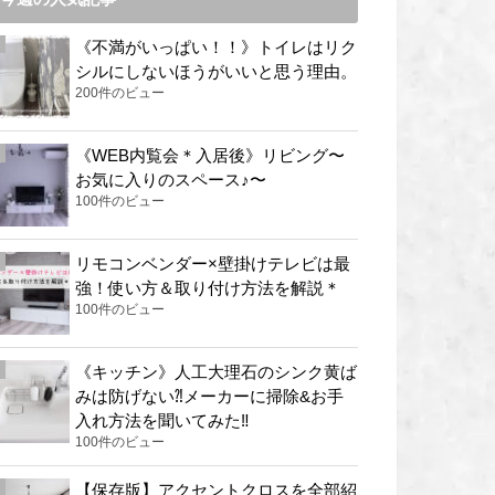
《不満がいっぱい！！》トイレはリク
シルにしないほうがいいと思う理由。
200件のビュー
《WEB内覧会＊入居後》リビング〜
お気に入りのスペース♪〜
100件のビュー
リモコンベンダー×壁掛けテレビは最
強！使い方＆取り付け方法を解説＊
100件のビュー
《キッチン》人工大理石のシンク黄ば
みは防げない⁈メーカーに掃除&お手
入れ方法を聞いてみた‼︎
100件のビュー
【保存版】アクセントクロスを全部紹