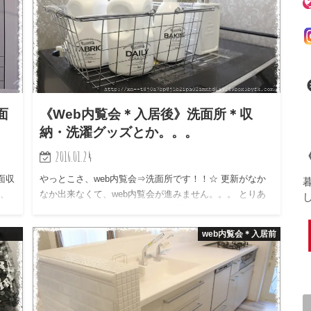
面
《Web内覧会＊入居後》洗面所＊収
納・洗濯グッズとか。。。
2016.01.24
面収
やっとこさ、web内覧会⇒洗面所です！！☆ 更新がなか
果、
なか出来なくて、web内覧会が進みません。。。 とりあ
し
えず、入居後の生活感アリな洗面所を紹介します！！
web内覧会＊入居前