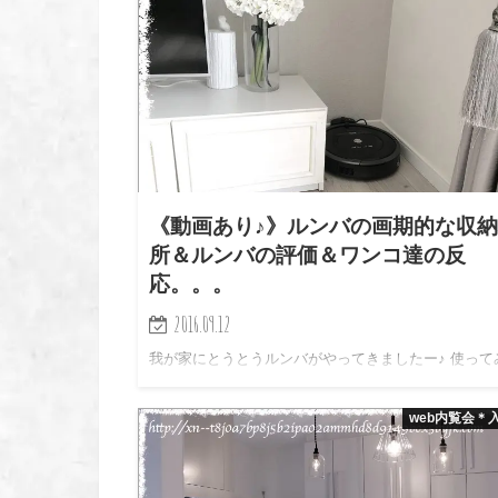
《動画あり♪》ルンバの画期的な収
所＆ルンバの評価＆ワンコ達の反
応。。。
2016.09.12
我が家にとうとうルンバがやってきましたー♪ 使って
3日目ですが、ルンバの収納場所がやっと定まりました
´θ｀)ノ 無理矢理、見えないところに収納してやりま
web内覧会＊
よ！！w で、ルンバの様子＆ワンコ達の反応を動画で
っ…