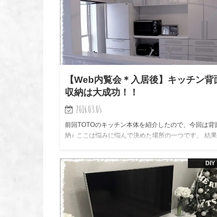
【Web内覧会＊入居後】キッチン背
収納は大成功！！
2016.03.05
前回TOTOのキッチン本体を紹介したので、今回は背
納♪ ここは悩みに悩んで決めた場所の一つです。 結
収納はたっぷりで大満足のキッチン背面収納になりま
たd(￣ ー￣)☆
DIY