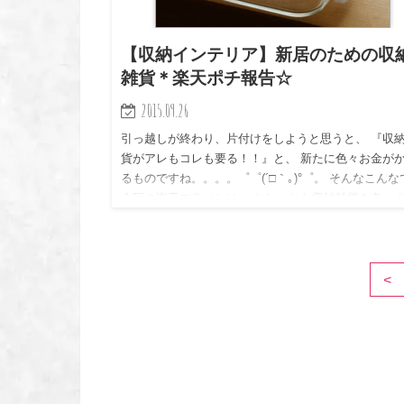
【収納インテリア】新居のための収
雑貨＊楽天ポチ報告☆
2015.09.26
引っ越しが終わり、片付けをしようと思うと、 『収
貨がアレもコレも要る！！』と、 新たに色々お金が
るものですね。。。。゜゜(´□｀｡)°゜。 そんなこんな
今回の楽天マラソンは、 おしゃれな収納雑貨を色々
した…
<