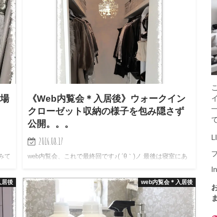
納場
《Web内覧会＊入居後》ウォークイン
クローゼット収納の様子を包み隠さず
公開。。。
L
2016.08.17
みて
web内覧会、これで最終回です♪( ´θ｀)ノ 最後は寝室にあ
♪(
るウォークインクローゼット。 2帖のスペースに如何に服
I
した
を詰め込むか。。。w 我が家のウォークインクローゼッ
入居後
web内覧会＊入居後
撮
トの収納を紹介します♪