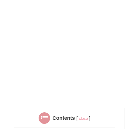
Contents
[
]
close