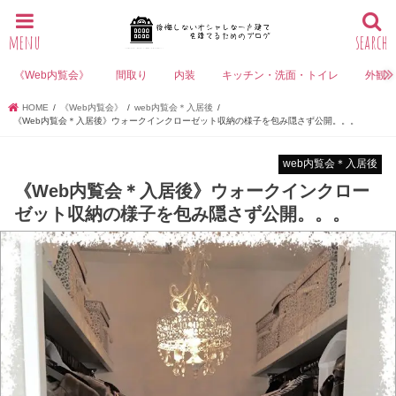
menu
search
《Web内覧会》
間取り
内装
キッチン・洗面・トイレ
外観
HOME
《Web内覧会》
web内覧会＊入居後
《Web内覧会＊入居後》ウォークインクローゼット収納の様子を包み隠さず公開。。。
web内覧会＊入居後
《Web内覧会＊入居後》ウォークインクロー
ゼット収納の様子を包み隠さず公開。。。