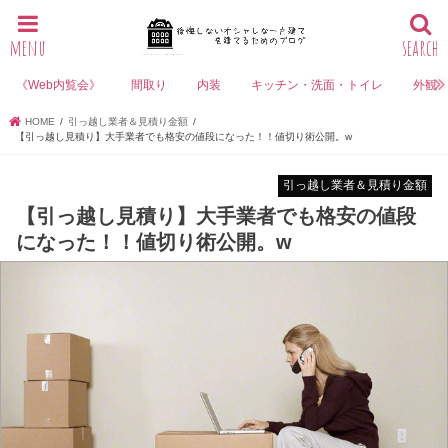
menu
search
《Web内覧会》
間取り
内装
キッチン・洗面・トイレ
外観
HOME
引っ越し業者＆見積り金額
【引っ越し見積り】大手業者でも格安の値段になった！！値切り術公開。w
引っ越し業者＆見積り金額
【引っ越し見積り】大手業者でも格安の値段
になった！！値切り術公開。w