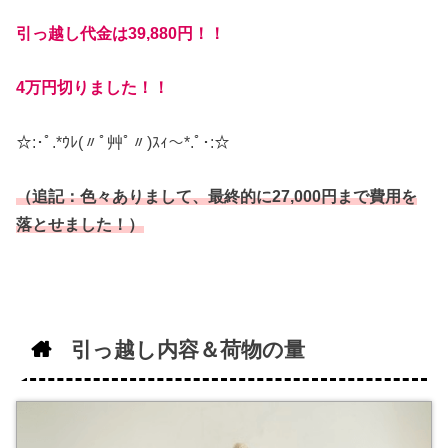
引っ越し代金は39,880円！！
4万円切りました！！
☆:･ﾟ.*ｳﾚ(〃ﾟ艸ﾟ〃)ｽｨ～*.ﾟ･:☆
（追記：色々ありまして、最終的に27,000円まで費用を
落とせました！）
引っ越し内容＆荷物の量