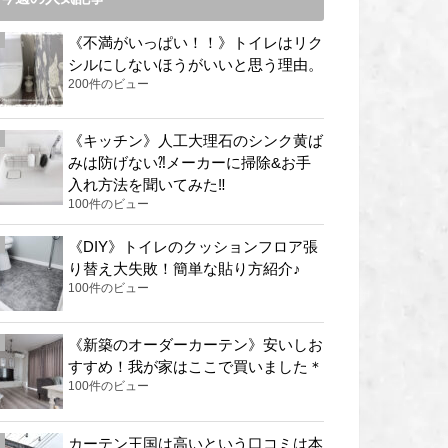
《不満がいっぱい！！》トイレはリク
シルにしないほうがいいと思う理由。
200件のビュー
《キッチン》人工大理石のシンク黄ば
みは防げない⁈メーカーに掃除&お手
入れ方法を聞いてみた‼︎
100件のビュー
《DIY》トイレのクッションフロア張
り替え大失敗！簡単な貼り方紹介♪
100件のビュー
《新築のオーダーカーテン》安いしお
すすめ！我が家はここで買いました＊
100件のビュー
カーテン王国は高いという口コミは本