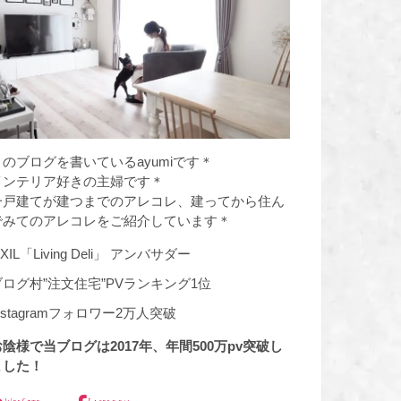
このブログを書いているayumiです＊
インテリア好きの主婦です＊
一戸建てが建つまでのアレコレ、建ってから住ん
でみてのアレコレをご紹介しています＊
IXIL「Living Deli」 アンバサダー
ブログ村”注文住宅”PVランキング1位
nstagramフォロワー2万人突破
お陰様で当ブログは2017年、年間500万pv突破し
ました！