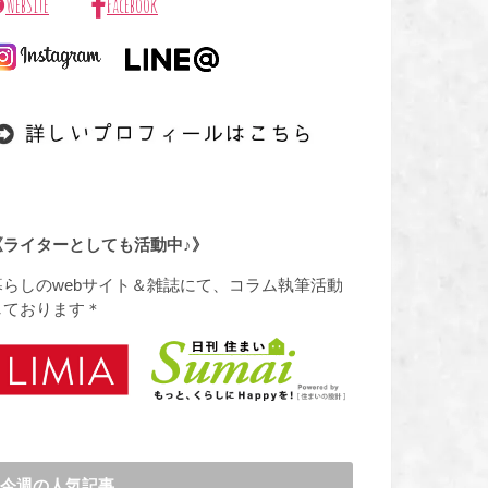
WebSite
Facebook
《ライターとしても活動中♪》
暮らしのwebサイト＆雑誌にて、コラム執筆活動
しております＊
今週の人気記事