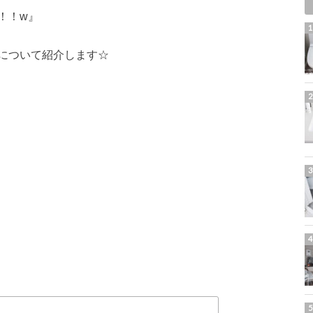
！！w』
について紹介します☆