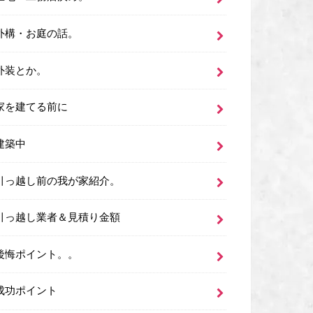
外構・お庭の話。
外装とか。
家を建てる前に
建築中
引っ越し前の我が家紹介。
引っ越し業者＆見積り金額
後悔ポイント。。
成功ポイント