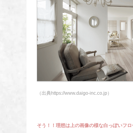
（出典https://www.daigo-inc.co.jp）
そう！！理想は上の画像の様な白っぽいフロ