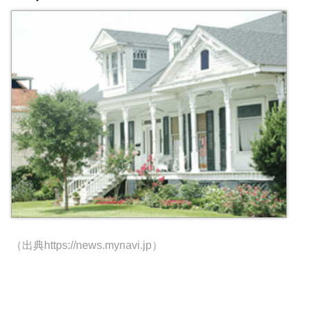
（出典https://news.mynavi.jp）