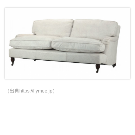
（出典https://flymee.jp）