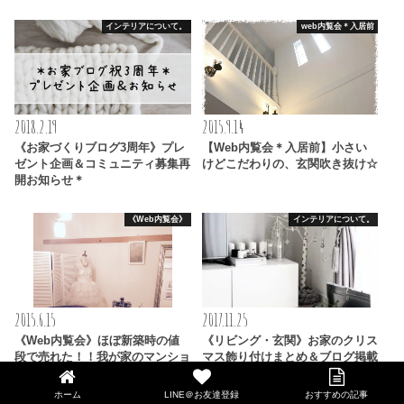
インテリアについて。
web内覧会＊入居前
2018.2.19
2015.9.14
《お家づくりブログ3周年》プレ
【Web内覧会＊入居前】小さい
ゼント企画＆コミュニティ募集再
けどこだわりの、玄関吹き抜け☆
開お知らせ＊
《Web内覧会》
インテリアについて。
2015.6.15
2017.11.25
《Web内覧会》ほぼ新築時の値
《リビング・玄関》お家のクリス
段で売れた！！我が家のマンショ
マス飾り付けまとめ＆ブログ掲載
ン初公開☆
のご報告♪
ホーム
LINE＠お友達登録
おすすめの記事
LINE@