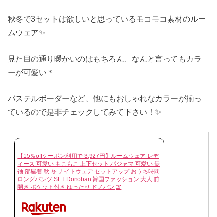
秋冬で3セットは欲しいと思っているモコモコ素材のルー
ムウェア✨
見た目の通り暖かいのはもちろん、なんと言ってもカラ
ーが可愛い＊
パステルボーダーなど、他にもおしゃれなカラーが揃っ
ているので是非チェックしてみて下さい！✨
【15％offクーポン利用で 3,927円】ルームウェア レデ
ィース 可愛い もこもこ 上下セット パジャマ 可愛い 長
袖 部屋着 秋 冬 ナイトウェア セットアップ おうち時間
ロングパンツ SET Donoban 韓国ファッション 大人 前
開き ポケット付き ゆったり ドノバン