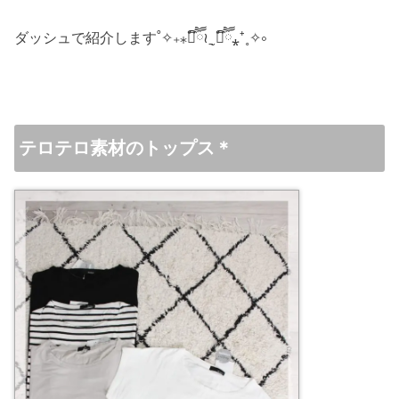
ダッシュで紹介します˚✧₊⁎❝᷀ົཽ≀ˍ̮ ❝᷀ົཽ⁎⁺˳✧༚
テロテロ素材のトップス＊