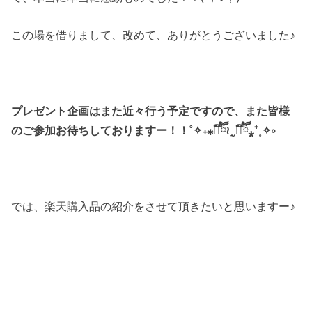
この場を借りまして、改めて、ありがとうございました♪
プレゼント企画はまた近々行う予定ですので、また皆様
のご参加お待ちしておりますー！！˚✧₊⁎❝᷀ົཽ≀ˍ̮ ❝᷀ົཽ⁎⁺˳✧༚
では、楽天購入品の紹介をさせて頂きたいと思いますー♪