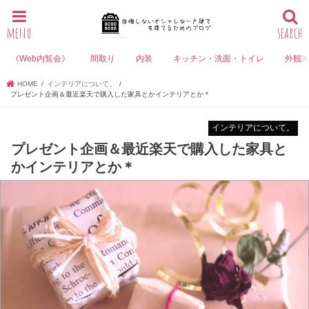
menu
search
《Web内覧会》
間取り
内装
キッチン・洗面・トイレ
外観
HOME
インテリアについて。
プレゼント企画＆最近楽天で購入した家具とかインテリアとか＊
インテリアについて。
プレゼント企画＆最近楽天で購入した家具と
かインテリアとか＊