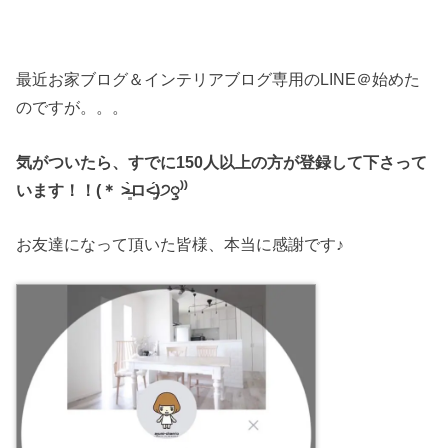
最近お家ブログ＆インテリアブログ専用のLINE＠始めた
のですが。。。
気がついたら、すでに150人以上の方が登録して下さって
います！！(＊ ˃̶͈̀ロ˂̶͈́)੭ꠥ⁾⁾
お友達になって頂いた皆様、本当に感謝です♪