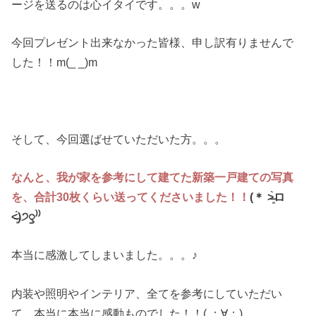
ージを送るのは心イタイです。。。w
今回プレゼント出来なかった皆様、申し訳有りませんで
した！！m(_ _)m
そして、今回選ばせていただいた方。。。
なんと、我が家を参考にして建てた新築一戸建ての写真
を、合計30枚くらい送ってくださいました！！
(＊ ˃̶͈̀ロ
˂̶͈́)੭ꠥ⁾⁾
本当に感激してしまいました。。。♪
内装や照明やインテリア、全てを参考にしていただい
て、本当に本当に感動ものでした！！( ；∀；)