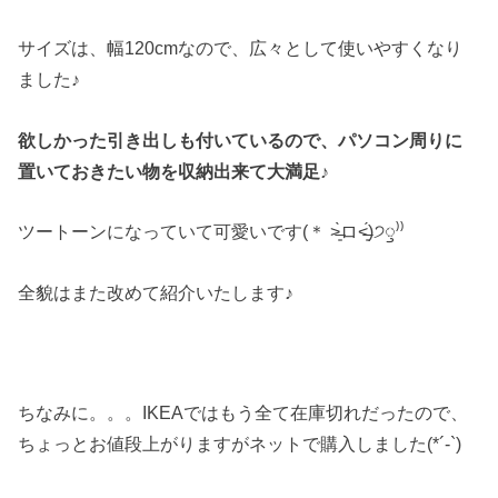
サイズは、幅120cmなので、広々として使いやすくなり
ました♪
欲しかった引き出しも付いているので、パソコン周りに
置いておきたい物を収納出来て大満足♪
ツートーンになっていて可愛いです(＊ ˃̶͈̀ロ˂̶͈́)੭ꠥ⁾⁾
全貌はまた改めて紹介いたします♪
ちなみに。。。IKEAではもう全て在庫切れだったので、
ちょっとお値段上がりますがネットで購入しました(*´-`)