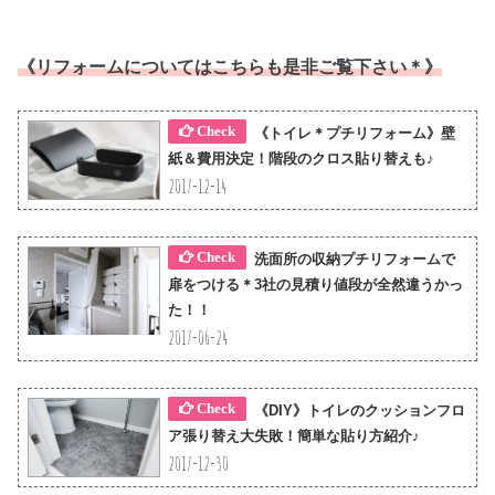
《リフォームについてはこちらも是非ご覧下さい＊》
《トイレ＊プチリフォーム》壁
紙＆費用決定！階段のクロス貼り替えも♪
2017-12-14
洗面所の収納プチリフォームで
扉をつける＊3社の見積り値段が全然違うかっ
た！！
2017-06-24
《DIY》トイレのクッションフロ
ア張り替え大失敗！簡単な貼り方紹介♪
2017-12-30