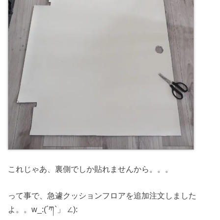
これじゃあ、裏側でしか貼れませんから。。。
って事で、急遽クッションフロアを追加注文しました
よ。。w_:(´ཀ`」 ∠):