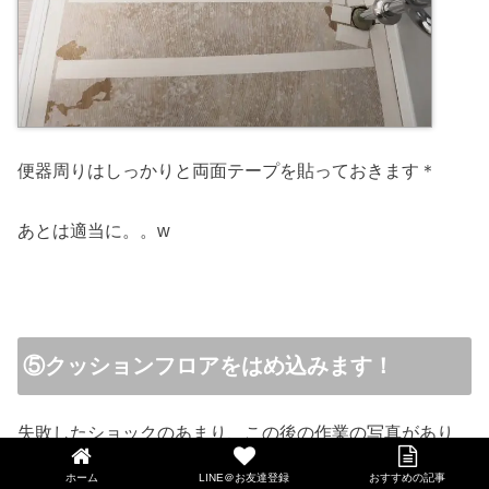
便器周りはしっかりと両面テープを貼っておきます＊
あとは適当に。。w
⑤クッションフロアをはめ込みます！
失敗したショックのあまり、この後の作業の写真があり
ません。。。w
ホーム
LINE＠お友達登録
おすすめの記事
LINE@