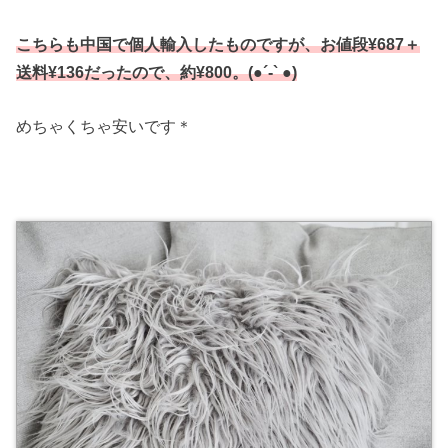
こちらも中国で個人輸入したものですが、お値段¥687＋
送料¥136だったので、約¥800。(●︎´-` ●︎)
めちゃくちゃ安いです＊