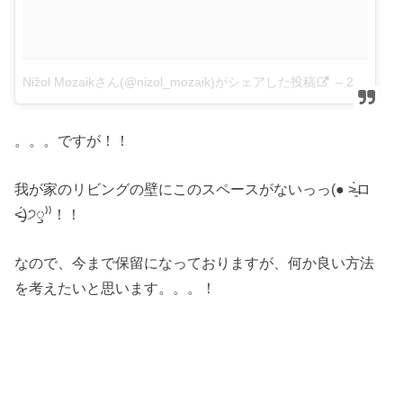
Nižol Mozaikさん(@nizol_mozaik)がシェアした投稿
–
2017 5月 3 11:19午後 PDT
。。。ですが！！
我が家のリビングの壁にこのスペースがないっっ(● ˃̶͈̀ロ
˂̶͈́)੭ꠥ⁾⁾！！
なので、今まで保留になっておりますが、何か良い方法
を考えたいと思います。。。！