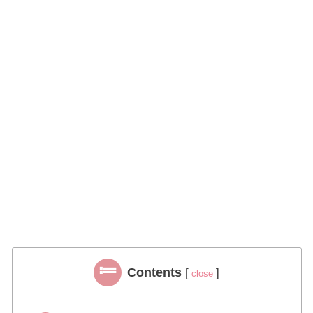
Contents
[
]
close