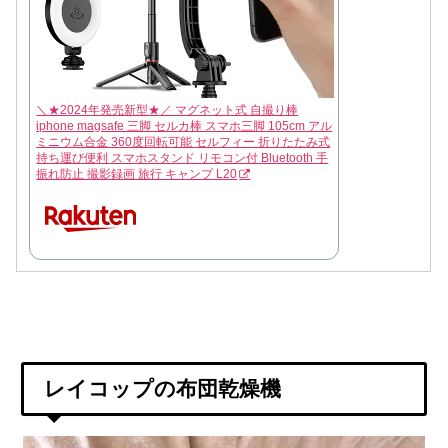
＼★2024年発売新型★／ マグネット式 自撮り棒
iphone magsafe 三脚 セルカ棒 スマホ三脚 105cm アル
ミニウム合金 360度回転可能 セルフィー 折りたたみ式
持ち運び便利 スマホスタンド リモコン付 Bluetooth 手
振れ防止 撮影録画 旅行 キャンプ L20
レイコップの布団乾燥機