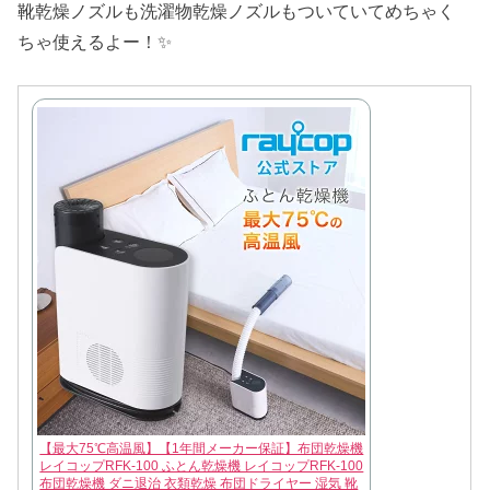
靴乾燥ノズルも洗濯物乾燥ノズルもついていてめちゃく
ちゃ使えるよー！✨
【最大75℃高温風】【1年間メーカー保証】布団乾燥機
レイコップRFK-100 ふとん乾燥機 レイコップRFK-100
布団乾燥機 ダニ退治 衣類乾燥 布団ドライヤー 湿気 靴