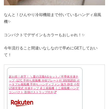
なんと！ひんやり冷却機能まで付いているハンディ扇風
機✨
コンパクトでデザインもカラーもおしゃれ！✨
今年流行ること間違いなしなので早めにGETしておい
て！
超お得！赤字！ ＼夏の涼風4点セット／半導体冷凍チ
ップ -12℃ 手持ち扇風機 冷却プレート付 3段階調節 ポ
ータブル扇風機 手持ち ハンディファン 強力 静音 小型
USB充電式 冷凍チップ 卓上扇風機 ミニ扇風機 ハンデ
コンパクト 首掛けストラップ付き