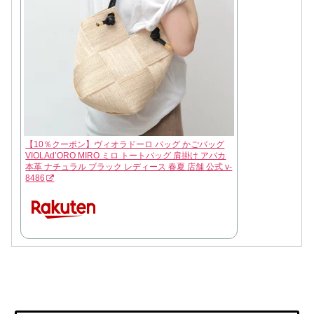
【10％クーポン】ヴィオラドーロ バッグ かごバッグ
VIOLAd’ORO MIRO ミロ トートバッグ 肩掛け アバカ
本革 ナチュラル ブラック レディース 春夏 店舗 公式 v-
8486