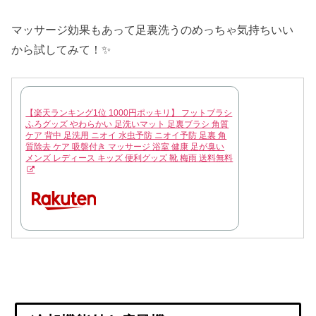
マッサージ効果もあって足裏洗うのめっちゃ気持ちいい
から試してみて！✨
【楽天ランキング1位 1000円ポッキリ】 フットブラシ
ふろグッズ やわらかい 足洗いマット 足裏ブラシ 角質
ケア 背中 足洗用 ニオイ 水虫予防 ニオイ予防 足裏 角
質除去 ケア 吸盤付き マッサージ 浴室 健康 足が臭い
メンズ レディース キッズ 便利グッズ 靴 梅雨 送料無料