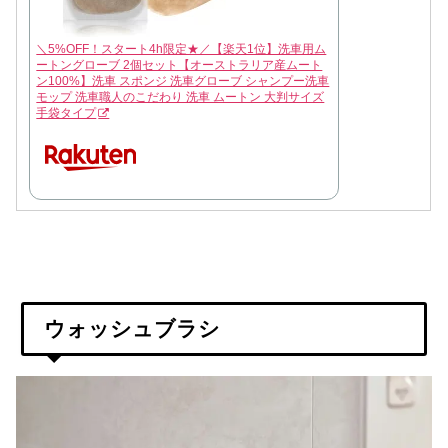
＼5%OFF！スタート4h限定★／【楽天1位】洗車用ム
ートングローブ 2個セット【オーストラリア産ムート
ン100%】洗車 スポンジ 洗車グローブ シャンプー洗車
モップ 洗車職人のこだわり 洗車 ムートン 大判サイズ
手袋タイプ
ウォッシュブラシ