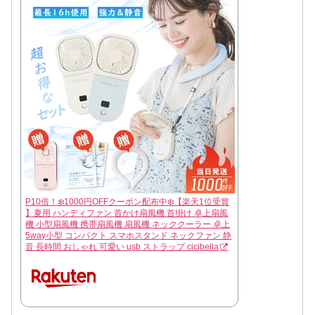
P10倍！❄️1000円OFFクーポン配布中❄️【楽天1位受賞
】夏用 ハンディファン 首かけ扇風機 首掛け 卓上扇風
機 小型扇風機 携帯扇風機 扇風機 ネッククーラー 卓上
5way小型 コンパクト スマホスタンド ネックファン 静
音 長時間 おしゃれ 可愛い usb ストラップ cicibella