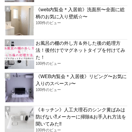
《web内覧会＊入居前》洗面所〜全面に総
柄のお気に入り壁紙☆〜
100件のビュー
お風呂の棚の外し方＆外した後の処理方
法！後付けでマグネットタイプを付けてみ
た！
100件のビュー
《WEB内覧会＊入居後》リビング〜お気に
入りのスペース♪〜
100件のビュー
《キッチン》人工大理石のシンク黄ばみは
防げない⁈メーカーに掃除&お手入れ方法を
聞いてみた‼︎
100件のビュー