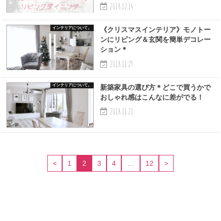
2018.12.14
インテリアについて。
《クリスマスインテリア》モノトー
ンにリビング＆玄関を簡単デコレー
ション＊
2018.11.29
インテリアについて。
新築家具の選び方＊どこで買うかで
おしゃれ感はこんなに差がでる！
2018.11.21
<
1
2
3
4
…
12
>