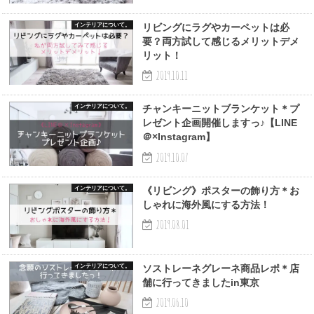
インテリアについて。
リビングにラグやカーペットは必
要？両方試して感じるメリットデメ
リット！
2019.10.11
インテリアについて。
チャンキーニットブランケット＊プ
レゼント企画開催しますっ♪【LINE
＠×Instagram】
2019.10.07
インテリアについて。
《リビング》ポスターの飾り方＊お
しゃれに海外風にする方法！
2019.08.01
インテリアについて。
ソストレーネグレーネ商品レポ＊店
舗に行ってきましたin東京
2019.06.10