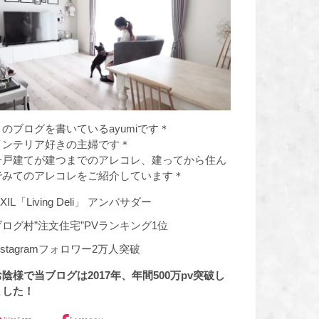
このブログを書いているayumiです＊
インテリア好きの主婦です＊
一戸建てが建つまでのアレコレ、建ってから住ん
でみてのアレコレをご紹介しています＊
IXIL「Living Deli」 アンバサダー
ブログ村”注文住宅”PVランキング1位
nstagramフォロワー2万人突破
お陰様で当ブログは2017年、年間500万pv突破し
ました！