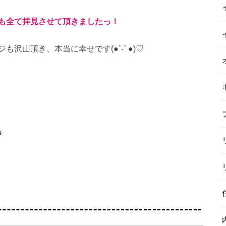
も全て拝見させて頂きましたっ！
山頂き、本当に幸せです(●︎´-` ●︎)♡
すー！٩(•́ι_•̀ )و