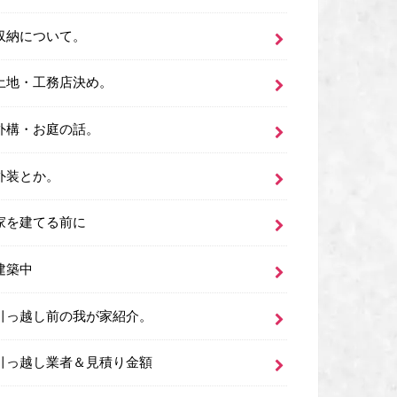
収納について。
土地・工務店決め。
外構・お庭の話。
外装とか。
家を建てる前に
建築中
引っ越し前の我が家紹介。
引っ越し業者＆見積り金額