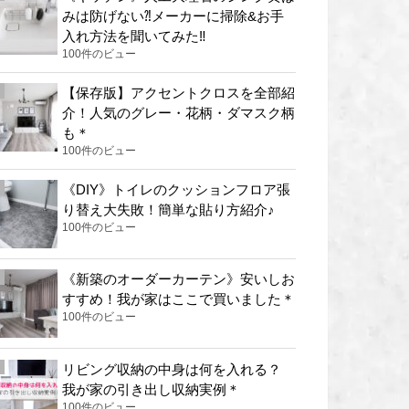
みは防げない⁈メーカーに掃除&お手
入れ方法を聞いてみた‼︎
100件のビュー
【保存版】アクセントクロスを全部紹
介！人気のグレー・花柄・ダマスク柄
も＊
100件のビュー
《DIY》トイレのクッションフロア張
り替え大失敗！簡単な貼り方紹介♪
100件のビュー
《新築のオーダーカーテン》安いしお
すすめ！我が家はここで買いました＊
100件のビュー
リビング収納の中身は何を入れる？
我が家の引き出し収納実例＊
100件のビュー