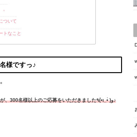
。。
について
ートなこと
名様ですっ♪
＊
今回の《LINE＠＆インスタWプレ企画》ですが、300名様以上のご応募をいただきました٩(•́ι_•̀ )و♪