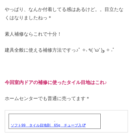
やっぱり、なんか付着してる感はあるけど。。目立たな
くはなりましたねっ＊
素人補修ならこれで十分！
建具全般に使える補修方法ですっ♪ﾟ ✧˖ ٩( ‘ω’ )و ✧ ˖ﾟ
今回室内ドアの補修に使ったタイル目地はこれ♪
ホームセンターでも普通に売ってます＊
ソフト99 タイル目地剤 65g チューブ入