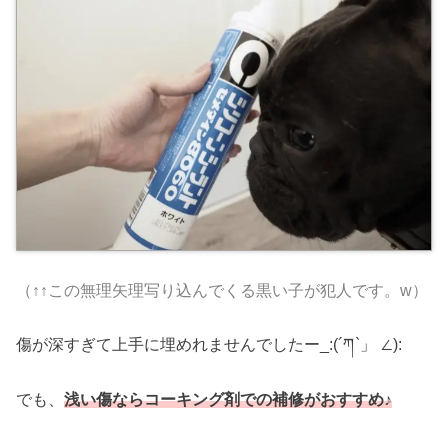
（↑↑この無理矢理写り込んでくる黒い子が犯人です。w）
傷が深すぎて上手に埋めれませんでしたー_:(´ཀ`」 ∠):
でも、
浅い傷ならコーキング剤での補修がおすすめ♪