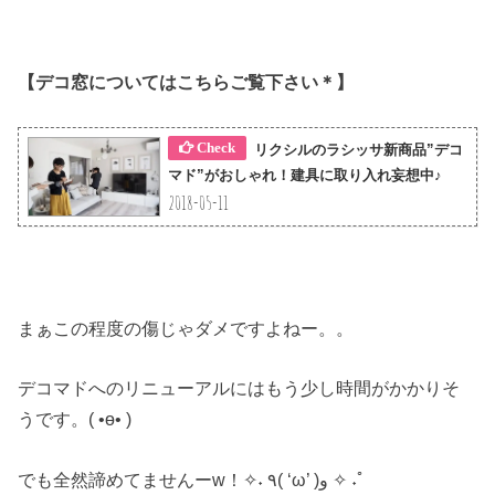
【デコ窓についてはこちらご覧下さい＊】
リクシルのラシッサ新商品”デコ
マド”がおしゃれ！建具に取り入れ妄想中♪
2018-05-11
まぁこの程度の傷じゃダメですよねー。。
デコマドへのリニューアルにはもう少し時間がかかりそ
うです。( •ө• )
でも全然諦めてませんーw！✧˖ ٩( ‘ω’ )و ✧ ˖ﾟ