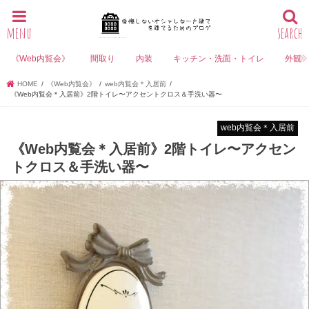
menu
search
《Web内覧会》
間取り
内装
キッチン・洗面・トイレ
外観
HOME
《Web内覧会》
web内覧会＊入居前
《Web内覧会＊入居前》2階トイレ〜アクセントクロス＆手洗い器〜
web内覧会＊入居前
《Web内覧会＊入居前》2階トイレ〜アクセン
トクロス＆手洗い器〜