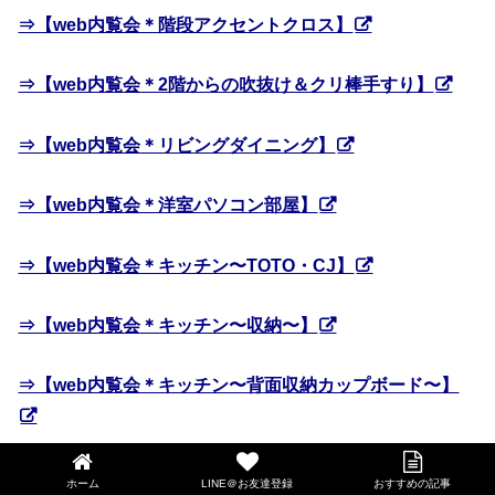
⇒【web内覧会＊階段アクセントクロス】
⇒【web内覧会＊2階からの吹抜け＆クリ棒手すり】
⇒【web内覧会＊リビングダイニング】
⇒【web内覧会＊洋室パソコン部屋】
⇒【web内覧会＊キッチン〜TOTO・CJ】
⇒【web内覧会＊キッチン〜収納〜】
⇒【web内覧会＊キッチン〜背面収納カップボード〜】
⇒【web内覧会＊お気に入り壁紙の1階トイレ】
ホーム
LINE＠お友達登録
おすすめの記事
LINE@