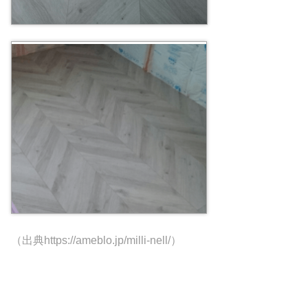
（出典https://ameblo.jp/milli-nell/）