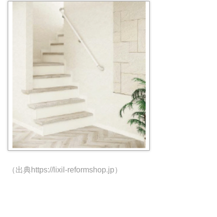
（出典https://lixil-reformshop.jp）