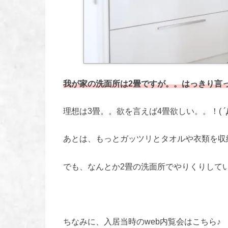
我が家の洗面所は2畳ですが。。はっきり言って狭
理想は3畳。。欲を言えば4畳欲しい。。！( ´Д
あとは、もっとガッツリとタオルや衣類を収
でも、なんとか2畳の洗面所でやりくりして
ちなみに、入居当時のweb内覧会はこちら♪