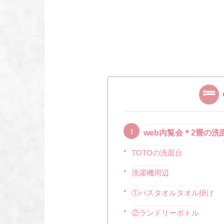
web内覧会＊2畳の洗
TOTOの洗面台
洗濯機周辺
①バスタオルタオル掛け
②ランドリーボトル