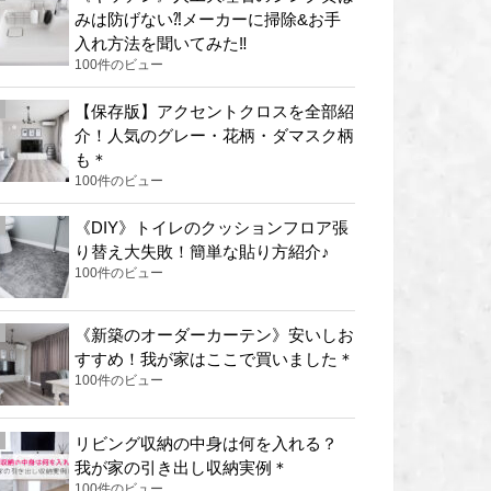
みは防げない⁈メーカーに掃除&お手
入れ方法を聞いてみた‼︎
100件のビュー
【保存版】アクセントクロスを全部紹
介！人気のグレー・花柄・ダマスク柄
も＊
100件のビュー
《DIY》トイレのクッションフロア張
り替え大失敗！簡単な貼り方紹介♪
100件のビュー
《新築のオーダーカーテン》安いしお
すすめ！我が家はここで買いました＊
100件のビュー
リビング収納の中身は何を入れる？
我が家の引き出し収納実例＊
100件のビュー