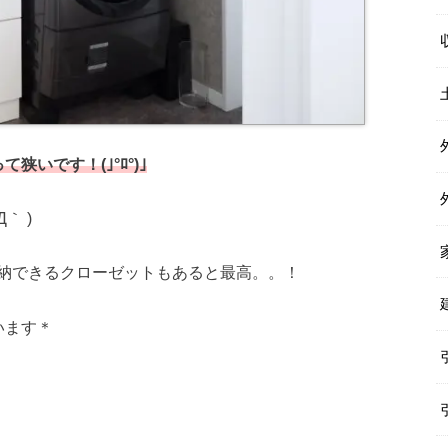
いです！(｣°ﾛ°)｣
｀ )
納できるクローゼットもあると最高。。！
います＊