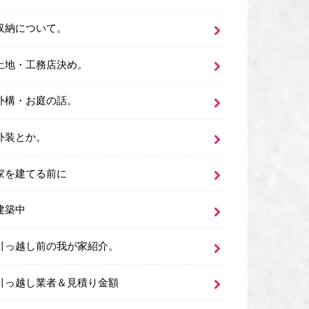
収納について。
土地・工務店決め。
外構・お庭の話。
外装とか。
家を建てる前に
建築中
引っ越し前の我が家紹介。
引っ越し業者＆見積り金額