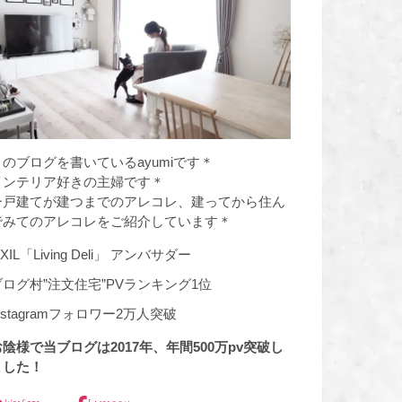
このブログを書いているayumiです＊
インテリア好きの主婦です＊
一戸建てが建つまでのアレコレ、建ってから住ん
でみてのアレコレをご紹介しています＊
IXIL「Living Deli」 アンバサダー
ブログ村”注文住宅”PVランキング1位
nstagramフォロワー2万人突破
お陰様で当ブログは2017年、年間500万pv突破し
ました！