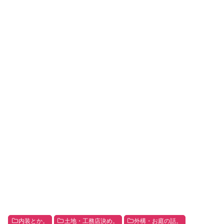
内装とか。
土地・工務店決め。
外構・お庭の話。