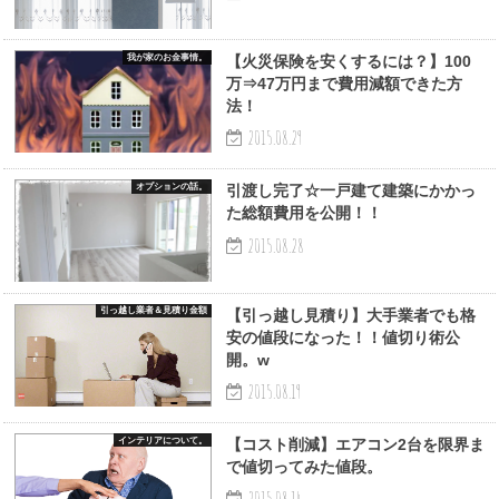
我が家のお金事情。
【火災保険を安くするには？】100
万⇒47万円まで費用減額できた方
法！
2015.08.29
オプションの話。
引渡し完了☆一戸建て建築にかかっ
た総額費用を公開！！
2015.08.28
引っ越し業者＆見積り金額
【引っ越し見積り】大手業者でも格
安の値段になった！！値切り術公
開。w
2015.08.19
インテリアについて。
【コスト削減】エアコン2台を限界ま
で値切ってみた値段。
2015.08.14