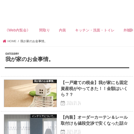
《Web内覧会》
間取り
内装
キッチン・洗面・トイレ
外観
HOME
我が家のお金事情。
我が家のお金事情。
我が家のお金事情。
【一戸建ての税金】我が家にも固定
資産税がやってきた！！金額はいく
ら？？
2016.05.14
インテリアについて。
【内装】オーダーカーテン＆レール
取付けも値段交渉で安くなった話☆
2015.09.10