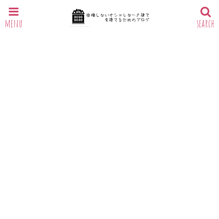
menu
search