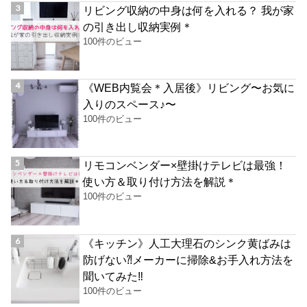
リビング収納の中身は何を入れる？ 我が家
の引き出し収納実例＊
100件のビュー
《WEB内覧会＊入居後》リビング〜お気に
入りのスペース♪〜
100件のビュー
リモコンベンダー×壁掛けテレビは最強！
使い方＆取り付け方法を解説＊
100件のビュー
《キッチン》人工大理石のシンク黄ばみは
防げない⁈メーカーに掃除&お手入れ方法を
聞いてみた‼︎
100件のビュー