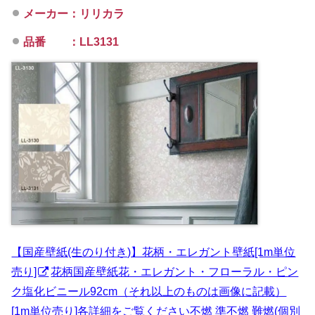
メーカー：リリカラ
品番 ：LL3131
【国産壁紙(生のり付き)】花柄・エレガント壁紙[1m単位
売り]
花柄国産壁紙花・エレガント・フローラル・ピン
ク塩化ビニール92cm（それ以上のものは画像に記載）
[1m単位売り]各詳細をご覧ください不燃 準不燃 難燃(個別