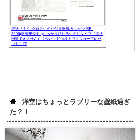
壁紙 のり付 クロス生のり付き壁紙/サンゲツ RE-
2606(販売単位1m)しっかり貼れる生のりタイプ（原状
回復できません）【今だけ10m以上でマスカープレゼ
ント】
洋室はちょっとラブリーな壁紙過ぎ
た？！