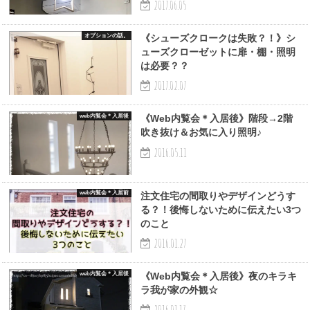
2017.06.05
オプションの話。
《シューズクロークは失敗？！》シ
ューズクローゼットに扉・棚・照明
は必要？？
2017.02.07
web内覧会＊入居後
《Web内覧会＊入居後》階段→2階
吹き抜け＆お気に入り照明♪
2016.05.11
web内覧会＊入居前
注文住宅の間取りやデザインどうす
る？！後悔しないために伝えたい3つ
のこと
2016.01.27
web内覧会＊入居後
《Web内覧会＊入居後》夜のキラキ
ラ我が家の外観☆
2016.01.17