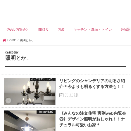
《Web内覧会》
間取り
内装
キッチン・洗面・トイレ
外観
HOME
照明とか。
照明とか。
インテリアについて。
リビングのシャンデリアの明るさ紹
介＊今よりも明るくする方法も！！
2017.08.16
《Web内覧会》
《みんなの注文住宅 実例web内覧会
③》デザイン照明がおしゃれ！！ナ
チュラル可愛いお家＊