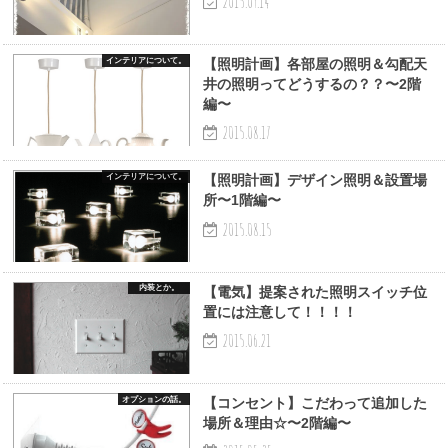
2015.09.14
インテリアについて。
【照明計画】各部屋の照明＆勾配天
井の照明ってどうするの？？〜2階
編〜
2015.08.17
インテリアについて。
【照明計画】デザイン照明＆設置場
所〜1階編〜
2015.08.15
内装とか。
【電気】提案された照明スイッチ位
置には注意して！！！！
2015.06.21
オプションの話。
【コンセント】こだわって追加した
場所＆理由☆〜2階編〜