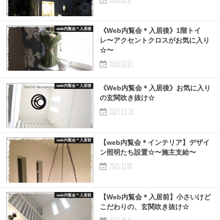
web内覧会＊入居後
《Web内覧会＊入居後》1階トイ
レ〜アクセントクロスがお気に入り
☆〜
2016.01.05
web内覧会＊入居後
《Web内覧会＊入居後》お気に入り
の玄関吹き抜け☆
2015.12.28
web内覧会＊入居前
【web内覧会＊インテリア】デザイ
ン照明たち設置☆〜施主支給〜
2015.11.09
web内覧会＊入居前
【Web内覧会＊入居前】小さいけど
こだわりの、玄関吹き抜け☆