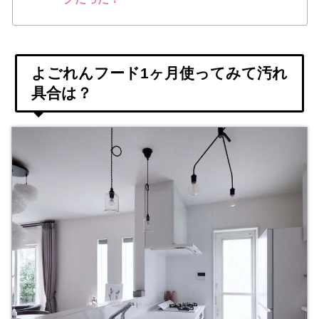
よごれんフード1ヶ月使ってみて汚れ
具合は？