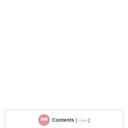
Contents
[
]
close